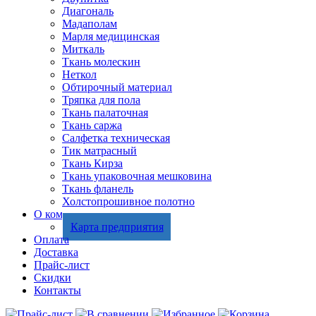
Диагональ
Мадаполам
Марля медицинская
Миткаль
Ткань молескин
Неткол
Обтирочный материал
Тряпка для пола
Ткань палаточная
Ткань саржа
Салфетка техническая
Тик матрасный
Ткань Кирза
Ткань упаковочная мешковина
Ткань фланель
Холстопрошивное полотно
О компании
Карта предприятия
Оплата
Доставка
Прайс-лист
Скидки
Контакты