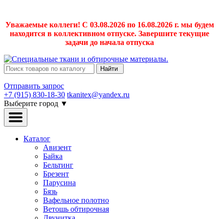
Уважаемые коллеги! С 03.08.2026 по 16.08.2026 г. мы будем
находится в коллективном отпуске. Завершите текущие
задачи до начала отпуска
Найти
Отправить запрос
+7 (915) 830-18-30
tkanitex@yandex.ru
Выберите город
▼
Каталог
Авизент
Байка
Бельтинг
Брезент
Парусина
Бязь
Вафельное полотно
Ветошь обтирочная
Двунитка