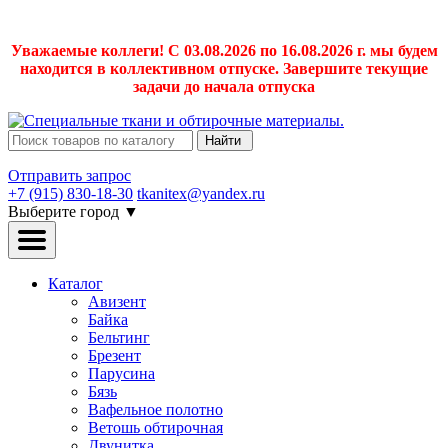
Уважаемые коллеги! С 03.08.2026 по 16.08.2026 г. мы будем
находится в коллективном отпуске. Завершите текущие
задачи до начала отпуска
Найти
Отправить запрос
+7 (915) 830-18-30
tkanitex@yandex.ru
Выберите город
▼
Каталог
Авизент
Байка
Бельтинг
Брезент
Парусина
Бязь
Вафельное полотно
Ветошь обтирочная
Двунитка