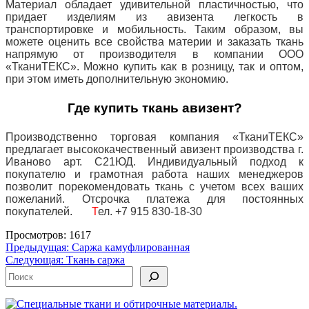
Материал обладает удивительной пластичностью, что
придает изделиям из авизента легкость в
транспортировке и мобильность. Таким образом, вы
можете оценить все свойства материи и заказать ткань
напрямую от производителя в компании ООО
«ТканиТЕКС». Можно купить как в розницу, так и оптом,
при этом иметь дополнительную экономию.
Где купить ткань авизент?
Производственно торговая компания «ТканиТЕКС»
предлагает высококачественный авизент производства г.
Иваново арт. С21ЮД. Индивидуальный подход к
покупателю и грамотная работа наших менеджеров
позволит порекомендовать ткань с учетом всех ваших
пожеланий. Отсрочка платежа для постоянных
покупателей.
Т
ел. +7 915 830-18-30
Просмотров: 1617
Навигация
Предыдущая:
Саржа камуфлированная
Следующая:
Ткань саржа
по
Поиск
записям