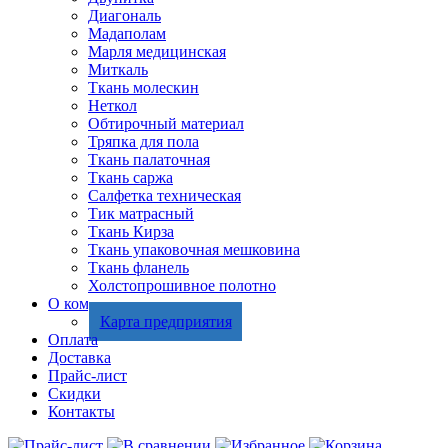
Диагональ
Мадаполам
Марля медицинская
Миткаль
Ткань молескин
Неткол
Обтирочный материал
Тряпка для пола
Ткань палаточная
Ткань саржа
Салфетка техническая
Тик матрасный
Ткань Кирза
Ткань упаковочная мешковина
Ткань фланель
Холстопрошивное полотно
О компании
Карта предприятия
Оплата
Доставка
Прайс-лист
Скидки
Контакты